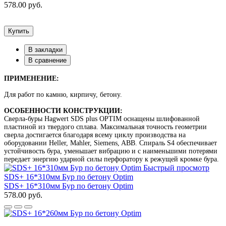
578.00 руб.
Купить
В закладки
В сравнение
ПРИМЕНЕНИЕ:
Для работ по камню, кирпичу, бетону.
ОСОБЕННОСТИ КОНСТРУКЦИИ:
Сверла-буры Hagwert SDS plus OPTIM оснащены шлифованной
пластиной из твердого сплава. Максимальная точность геометрии
сверла достигается благодаря всему циклу производства на
оборудовании Heller, Mahler, Siemens, ABB. Спираль S4 обеспечивает
устойчивость бура, уменьшает вибрацию и с наименьшими потерями
передает энергию ударной силы перфоратору к режущей кромке бура.
Быстрый просмотр
SDS+ 16*310мм Бур по бетону Optim
SDS+ 16*310мм Бур по бетону Optim
578.00 руб.