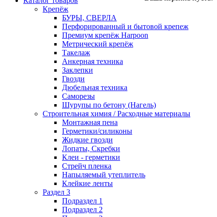
Каталог товаров
Крепёж
БУРЫ, СВЕРЛА
Перфорированный и бытовой крепеж
Премиум крепёж Harpoon
Метрический крепёж
Такелаж
Анкерная техника
Заклепки
Гвозди
Дюбельная техника
Саморезы
Шурупы по бетону (Нагель)
Строительная химия / Расходные материалы
Монтажная пена
Герметики/силиконы
Жидкие гвозди
Лопаты, Скребки
Клеи - герметики
Стрейч пленка
Напыляемый утеплитель
Клейкие ленты
Раздел 3
Подраздел 1
Подраздел 2